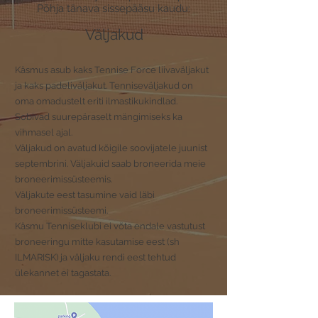
Põhja tänava sissepääsu kaudu:
Väljakud
Käsmus asub kaks Tennise Force liivaväljakut
ja kaks padeliväljakut. Tenniseväljakud on
oma omadustelt e
riti ilmastikukindlad.
Sobivad suurepäraselt mängimiseks ka
vihmasel ajal.
Väljakud on avatud kõigile soovijatele juunist
septembrini. Väljakuid saab broneerida meie
broneerimissüsteemis.
Väljakute eest tasumine vaid läbi
broneerimissüsteemi.
Käsmu Tenniseklubi ei võta endale vastutust
broneeringu mitte kasutamise eest (sh
ILMARISK) ja väljaku rendi eest tehtud
ülekannet ei tagastata.