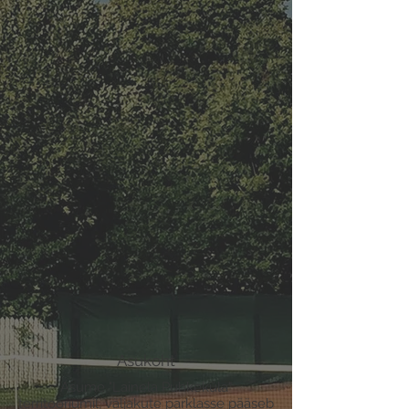
Asukoht
Asume "Lainela Puhkeküla"
territooriumil, väljakute parklasse pääseb