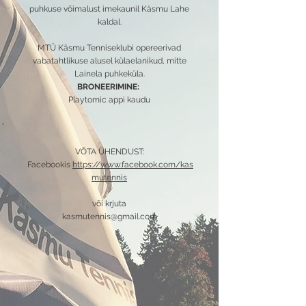
puhkuse võimalust imekaunil Käsmu Lahe
kaldal.
MTÜ Käsmu Tenniseklubi opereerivad
vabatahtlikuse alusel külaelanikud, mitte
Lainela puhkeküla.
BRONEERIMINE:
Playtomic appi kaudu
VÕTA ÜHENDUST:
Facebookis
https://www.facebook.com/kas
mutennis
või krjuta
kasmutennis@gmail.com