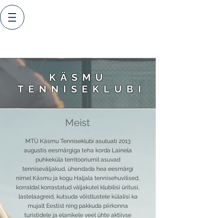
KÄSMU
TENNISEKLUBI
Meist
MTÜ Käsmu Tenniseklubi asutuati 2013
augustis eesmärgiga teha korda Lainela
puhkeküla territooriumil asuvad
tenniseväljakud, ühendada hea eesmärgi
nimel Käsmu ja kogu Haljala tennisehuvilised,
korraldal korrastatud väljakutel klubilisi üritusi,
lastelaagreid, kutsuda võistlustele külalisi ka
mujalt Eestist ning pakkuda piirkonna
turistidele ja elanikele veel ühte aktiivse